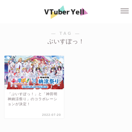
― TAG ―
ぶいすぽっ！
「ぶいすぽっ！」と「神田明
神納涼祭り」のコラボレーシ
ョンが決定！
2022-07-20