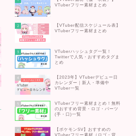
VTuberフリー素材まとめ
。
【VTuber配信スケジュール表】
2
VTuberフリー素材まとめ
VTuberハッシュタグ一覧！
3
Twitterで人気・おすすめタグま
とめ
【2023年】VTuberデビュー日
4
カレンダー｜新人・準備中
VTuber一覧
VTuberフリー素材まとめ！無料
5
のおすすめ背景・ロゴ・パーツ
(手・口)一覧
【ポケモンSV】おすすめの
6
VTuberフリー素材（ロゴ・背