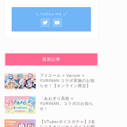
＼ Follow me ／
最新記事
ブイエール × Varium ×
YURINAN コラボ実施のお知
らせ！【オンライン限定】
「あおぎり高校 ×
YURINAN」コラボのお知ら
せ！
【VTuberボイスガチャ】2名
によるオリジナルボイスが期