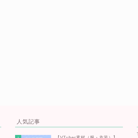
人気記事
【VTuber素材（服・衣装）】
1