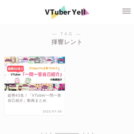
― TAG ―
揮響レント
総勢43名！「VTuber一問一答
自己紹介」動画まとめ
2022-07-29