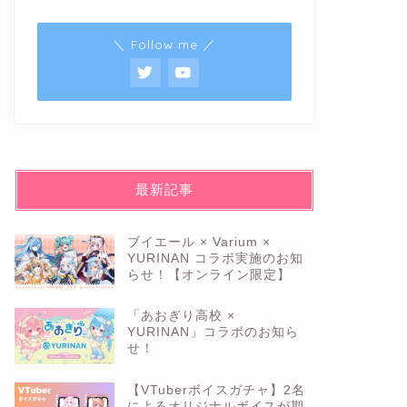
＼ Follow me ／
最新記事
ブイエール × Varium ×
YURINAN コラボ実施のお知
らせ！【オンライン限定】
「あおぎり高校 ×
YURINAN」コラボのお知ら
せ！
【VTuberボイスガチャ】2名
によるオリジナルボイスが期