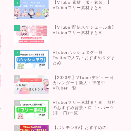
【VTuber素材（服・衣装）】
1
VTuberフリー素材まとめ
。
【VTuber配信スケジュール表】
2
VTuberフリー素材まとめ
VTuberハッシュタグ一覧！
3
Twitterで人気・おすすめタグま
とめ
【2023年】VTuberデビュー日
4
カレンダー｜新人・準備中
VTuber一覧
VTuberフリー素材まとめ！無料
5
のおすすめ背景・ロゴ・パーツ
(手・口)一覧
【ポケモンSV】おすすめの
6