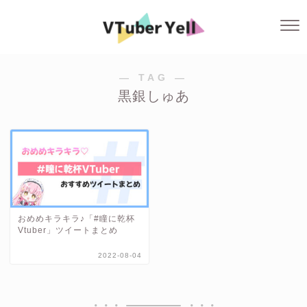
― TAG ―
黒銀しゅあ
おめめキラキラ♪「#瞳に乾杯
Vtuber」ツイートまとめ
2022-08-04