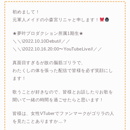
初めまして！
元軍人メイドの小森宮リニャと申します！
★夢叶プロダクション所属1期生★
＼＼\2022.10.10Debut//／／
＼＼\2022.10.16.20:00〜YouTubeLive//／／
真面目すぎるが故の脳筋ゴリラで、
わたくしの体を張った配信で皆様を必ず笑顔にし
ます！
歌うことが好きなので、皆様とお話したりお歌を
聞いて一緒の時間を過ごせたらと思います！
皆様は、女性VTuberでファンマークがゴリラの人
を見たことありますか…？