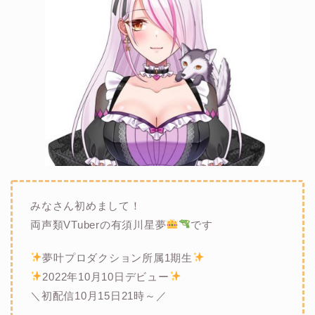
みなさん初めまして！
両声類VTuberの有須川星夢
です
夢叶プロダクション所属1期生
2022年10月10日デビュー
＼初配信10月15日21時～／