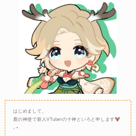
はじめまして。
鹿の神使で新人VTuberの十神といろと申します
⸝⋆