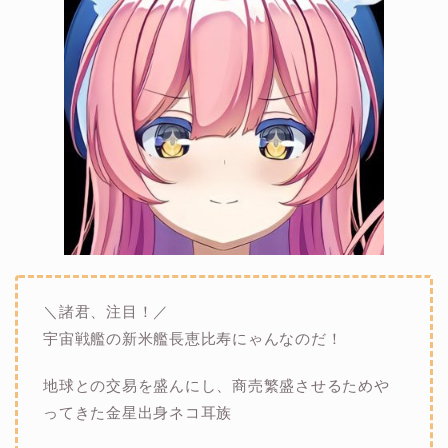
＼諸君、注目！／
宇宙戦艦の新米艦長恵比寿にゃんなのだ！
地球との交易を盛んにし、商売繁盛させるためや
ってきた金星出身ネコ耳族