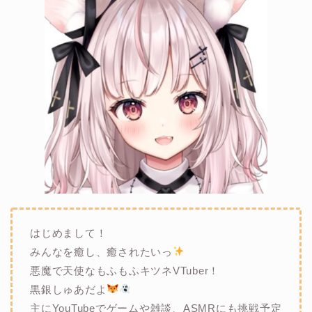
はじめまして！
みんなを癒し、癒されたいっ
悪魔で天使なもふもふキツネVTuber！
黒銀しゅあだよ
主にYouTubeでゲームや雑談、ASMRにも挑戦予定