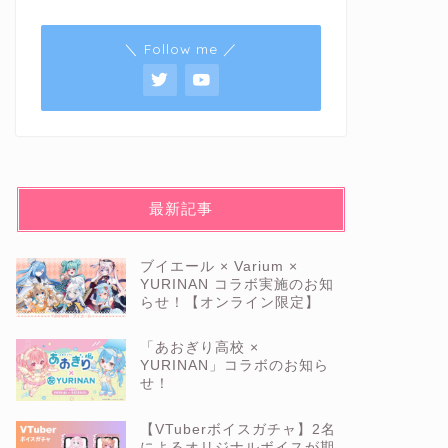
＼ Follow me ／
最新記事
ブイエール × Varium ×
YURINAN コラボ実施のお知
らせ！【オンライン限定】
「あおぎり高校 ×
YURINAN」コラボのお知ら
せ！
【VTuberボイスガチャ】2名
によるオリジナルボイスが期