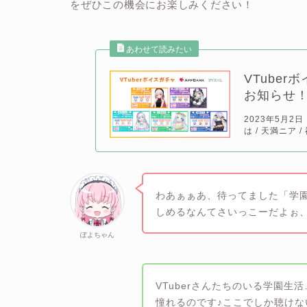
をぜひこの機会にお楽しみください！
VTube
お知らせ
2023年5月2
は / 天満ニア /
わあぁぁあ、待ってました「学
しめるなんてさいっこーだよぉ、
ぽよちゃん
VTuberさんたちのいる学園
憧れるのです♪ここでしか聴け