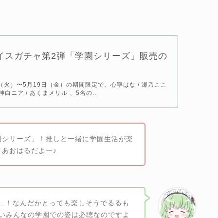
rボイスガチャ第2弾「学園シリーズ」販売の
！
日（火）〜5月19日（金）の期間限定で、心寧はな / 瀬乃ここ
 神白ニア / あくまメリル 、5名の...
園シリーズ」！推しと一緒に学園生活が楽
あおはるだよー♪
生活…！なんだかとっても楽しそうでるるも
ないみんなの学園での姿は必聴なのですよ